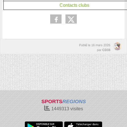
Contacts clubs
Publié le
16 mars 2026
par
CD33
SPORTS
REGIONS
1449313
visites