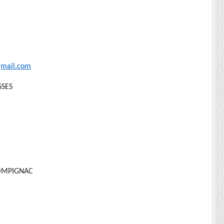
gmail.com
SSES
 POMPIGNAC