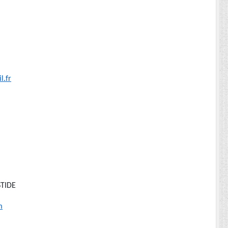
.fr
STIDE
m