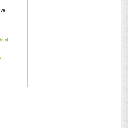
uve
html
v