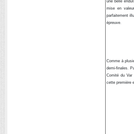
une belle endura
mise en valeur
parfaitement il
épreuve.
Comme à plusieu
demi-finales. P
Comité du Var 
cette première 