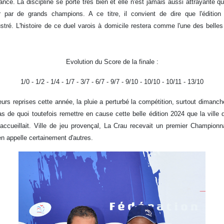
nce. La discipline se porte très bien et elle n'est jamais aussi attrayante qu
 par de grands champions. A ce titre, il convient de dire que l'édition
lustré. L'histoire de ce duel varois à domicile restera comme l'une des belle
Evolution du Score de la finale :
1/0 - 1/2 - 1/4 - 1/7 - 3/7 - 6/7 - 9/7 - 9/10 - 10/10 - 10/11 - 13/10
rs reprises cette année, la pluie a perturbé la compétition, surtout dimanch
as de quoi toutefois remettre en cause cette belle édition 2024 que la ville 
accueillait. Ville de jeu provençal, La Crau recevait un premier Championn
en appelle certainement d'autres.