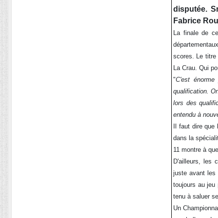
disputée. 
Fabrice Rouv
La finale de c
départementaux.
scores. Le titr
La Crau. Qui pou
"
C'est énorme 
qualification. O
lors des qualif
entendu à nouve
Il faut dire qu
dans la spéciali
11 montre à quel
D'ailleurs, les
juste avant les
toujours au jeu
tenu à saluer ses
Un Championnat 