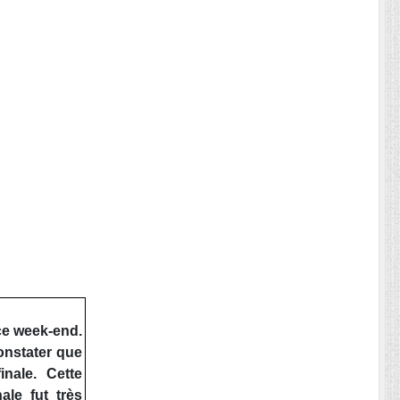
ce week-end.
onstater que
nale. Cette
ale fut très