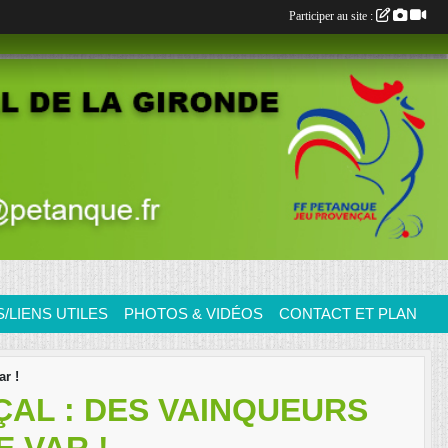
Participer au site :
LIENS UTILES
PHOTOS & VIDÉOS
CONTACT ET PLAN
ar !
AL : DES VAINQUEURS
E VAR !