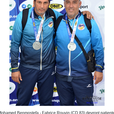
ohamed Benmostefa - Fabrice Rouvin (CD 83) devront patient