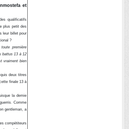
nmostefa et
s qualificatifs
e plus petit des
leur billet pour
tional ?
 toute première
ns battus 13 à 12
st vraiment bien
quis deux titres
cette finale 13 à
puisque la demie
 aguerris. Comme
 en gentleman, a
des compétiteurs