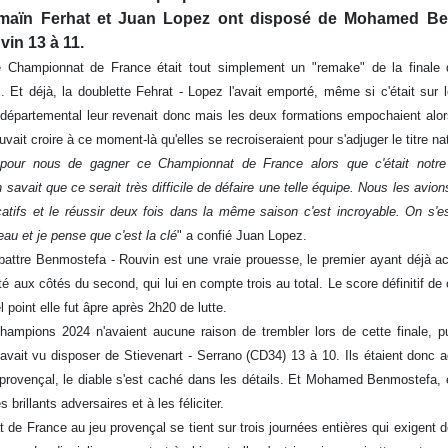
Smaïn Ferhat et Juan Lopez ont disposé de Mohamed Be
in 13 à 11.
e Championnat de France était tout simplement un "remake" de la finale de
 Et déjà, la doublette Fehrat - Lopez l'avait emporté, même si c'était sur l
e départemental leur revenait donc mais les deux formations empochaient alors 
vait croire à ce moment-là qu'elles se recroiseraient pour s'adjuger le titre na
pour nous de gagner ce Championnat de France alors que c'était notre
n savait que ce serait très difficile de défaire une telle équipe. Nous les avio
icatifs et le réussir deux fois dans la même saison c'est incroyable. On s'e
au et je pense que c'est la clé
" a confié Juan Lopez.
e battre Benmostefa - Rouvin est une vraie prouesse, le premier ayant déjà ac
té aux côtés du second, qui lui en compte trois au total. Le score définitif de 
 point elle fut âpre après 2h20 de lutte.
 champions 2024 n'avaient aucune raison de trembler lors de cette finale, 
 avait vu disposer de Stievenart - Serrano (CD34) 13 à 10. Ils étaient donc
 provençal, le diable s'est caché dans les détails. Et Mohamed Benmostefa,
 brillants adversaires et à les féliciter.
de France au jeu provençal se tient sur trois journées entières qui exigent 