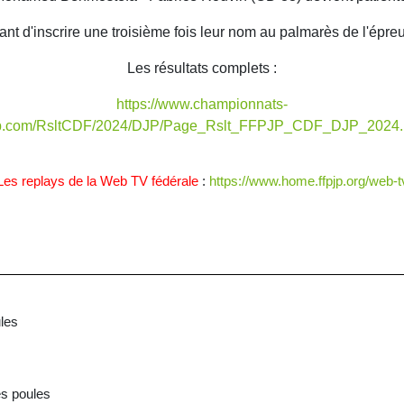
ant d'inscrire une troisième fois leur nom au palmarès de l'épre
Les résultats complets :
https://www.championnats-
jp.com/RsltCDF/2024/DJP/Page_Rslt_FFPJP_CDF_DJP_2024.
Les replays de la Web TV fédérale
:
https://www.home.ffpjp.org/web-t
s des poules
ts des poules