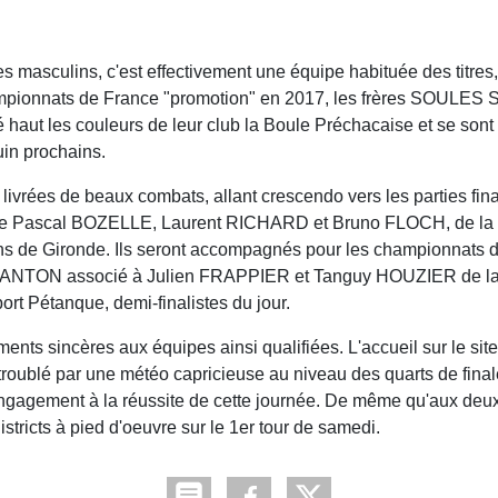
 masculins, c'est effectivement une équipe habituée des titres,
hampionnats de France "promotion" en 2017, les frères SOULES 
t les couleurs de leur club la Boule Préchacaise et se sont 
uin prochains.
livrées de beaux combats, allant crescendo vers les parties final
iste de Pascal BOZELLE, Laurent RICHARD et Bruno FLOCH, de la
ns de Gironde. Ils seront accompagnés pour les championnats 
rome ANTON associé à Julien FRAPPIER et Tanguy HOUZIER de 
 Pétanque, demi-finalistes du jour.
ments sincères aux équipes ainsi qualifiées. L'accueil sur le sit
e troublé par une météo capricieuse au niveau des quarts de fin
 engagement à la réussite de cette journée. De même qu'aux 
istricts à pied d'oeuvre sur le 1er tour de samedi.