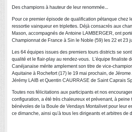
Des champions à hauteur de leur renommée...
Pour ce premier épisode de qualification pétanque chez les
ressortie vainqueur en triplettes. Déjà consacrés aux c
Mason, accompagnés de Antoine LAMBERGER, ont porté hau
Championnat de France à Sin le Noble (59) les 22 et 23 j
Les 64 équipes issues des premiers tours districts se sont 
qualité et le flair-play au rendez-vous. L'équipe final
Canéjanaise mérite amplement son titre de vice-champio
Aquitaine à Rochefort (17) le 19 mai prochain, de Jé
Jérémy LAIB et Quentin CAURRASE de Saint Caprais Sport
Toutes nos félicitations aux participants et nos encourage
configuration, a été très chaleureux et prévenant, à pein
bénévoles de la Boule de Vendays Montalivet pour leur
ce dimanche, ainsi qu'à tous les dirigeants et arbitres de d