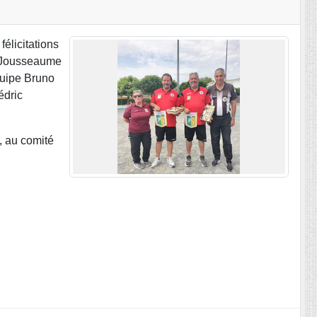
élicitations
e Jousseaume
quipe Bruno
édric
, au comité