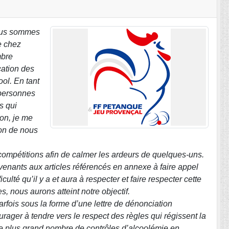
 nous sommes
e chez
mbre
cation des
ol. En tant
 personnes
s qui
ion, je me
ion de nous
 compétitions afin de calmer les ardeurs de quelques-uns.
enants aux articles référencés en annexe à faire appel
culté qu’il y a et aura à respecter et faire respecter cette
, nous aurons atteint notre objectif.
arfois sous la forme d’une lettre de dénonciation
ger à tendre vers le respect des règles qui régissent la
e le plus grand nombre de contrôles d’alcoolémie en