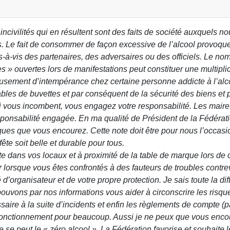
incivilités qui en résultent sont des faits de société auxquels
ns. Le fait de consommer de façon excessive de l’alcool provoqu
s-à-vis des partenaires, des adversaires ou des officiels. Le no
s » ouvertes lors de manifestations peut constituer une multipli
eusement d’intempérance chez certaine personne addicte à l’alco
ables de buvettes et par conséquent de la sécurité des biens et
qui vous incombent, vous engagez votre responsabilité. Les maire
esponsabilité engagée. En ma qualité de Président de la Fédérat
risques que vous encourez. Cette note doit être pour nous l’occas
ête soit belle et durable pour tous.
nte dans vos locaux et à proximité de la table de marque lors de
lorsque vous êtes confrontés à des fauteurs de troubles contrev
’organisateur et de votre propre protection. Je sais toute la diffi
ouvons par nos informations vous aider à circonscrire les risques
saire à la suite d’incidents et enfin les règlements de compte (p
nctionnement pour beaucoup. Aussi je ne peux que vous encoura
e se peut le « zéro alcool ». La Fédération favorise et souhait