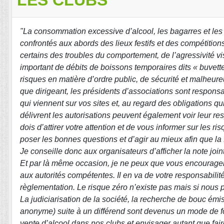
"La consommation excessive d’alcool, les bagarres et les 
confrontés aux abords des lieux festifs et des compétitio
certains des troubles du comportement, de l’agressivité vi
important de débits de boissons temporaires dits « buvette
risques en matière d’ordre public, de sécurité et malheur
que dirigeant, les présidents d’associations sont respons
qui viennent sur vos sites et, au regard des obligations 
délivrent les autorisations peuvent également voir leur r
dois d’attirer votre attention et de vous informer sur les 
poser les bonnes questions et d’agir au mieux afin que la f
Je conseille donc aux organisateurs d’afficher la note joi
Et par là même occasion, je ne peux que vous encourager 
aux autorités compétentes. Il en va de votre responsabilité d
règlementation. Le risque zéro n’existe pas mais si nous p
La judiciarisation de la société, la recherche de bouc émis
anonyme) suite à un différend sont devenus un mode de fo
vente d’alcool dans nos clubs et envisager autant que fair