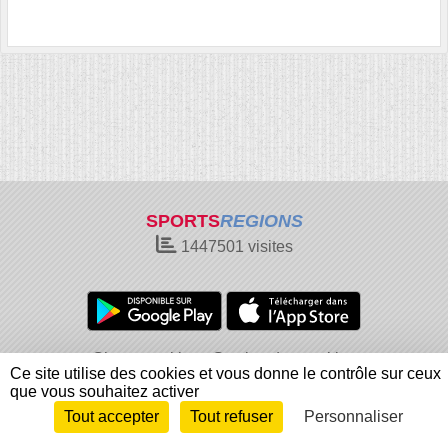
SPORTS
REGIONS
1447501
visites
Charte cookies
Gestion des cookies
Ce site utilise des cookies et vous donne le contrôle sur ceux
Informations légales
Signaler un contenu inapproprié
que vous souhaitez activer
Tout accepter
Tout refuser
Personnaliser
Envie de participer ?
Connexion