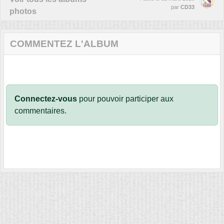
par
CD33
photos
COMMENTEZ L'ALBUM
Connectez-vous
pour pouvoir participer aux
commentaires.