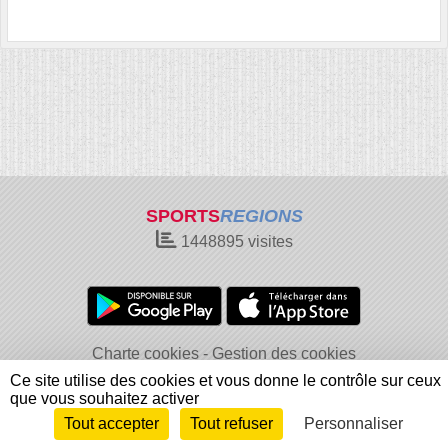
SPORTS
REGIONS
1448895
visites
Charte cookies
Gestion des cookies
Informations légales
Signaler un contenu inapproprié
Ce site utilise des cookies et vous donne le contrôle sur ceux
que vous souhaitez activer
Tout accepter
Tout refuser
Personnaliser
Envie de participer ?
Connexion