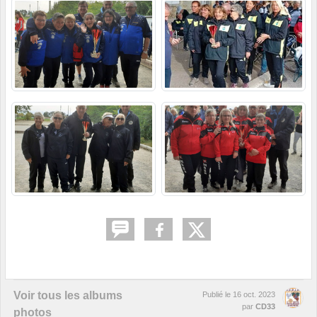
Voir tous les albums
Publié le
16 oct. 2023
par
CD33
photos