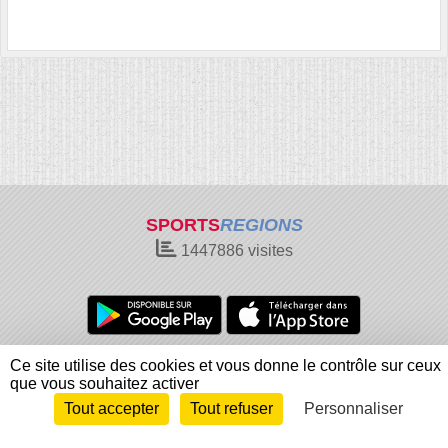
SPORTS
REGIONS
1447886
visites
Charte cookies
Gestion des cookies
Ce site utilise des cookies et vous donne le contrôle sur ceux
que vous souhaitez activer
Informations légales
Signaler un contenu inapproprié
Tout accepter
Tout refuser
Personnaliser
Envie de participer ?
Connexion